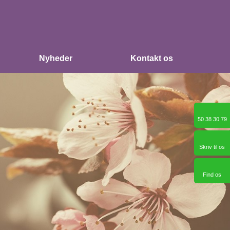
Nyheder
Kontakt os
50 38 30 79​
Skriv til os​
Find os​