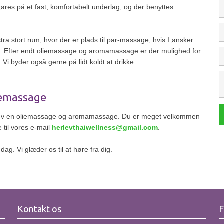
es på et fast, komfortabelt underlag, og der benyttes
ra stort rum, hvor der er plads til par-massage, hvis I ønsker
er. Efter endt oliemassage og aromamassage er der mulighed for
. Vi byder også gerne på lidt koldt at drikke.
liemassage
 prøv en oliemassage og aromamassage. Du er meget velkommen
e til vores e-mail
herlevthaiwellness@gmail.com
.
 dag. Vi glæder os til at høre fra dig.
Kontakt os
F